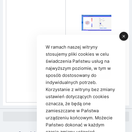
W ramach naszej witryny
stosujemy pliki cookies w celu
świadczenia Państwu usług na
najwyższym poziomie, w tym w
sposób dostosowany do
indywidualnych potrzeb.
Korzystanie z witryny bez zmiany
poprzedni
następny
Realizator Produkcji NETRIX-MES
Badanie zawilgocenia murów
ustawień dotyczących cookies
oznacza, że będą one
zamieszczane w Państwa
urządzeniu końcowym. Możecie
Państwo dokonać w każdym
czasie zmiany ustawień