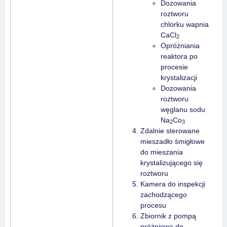
Dozowania
roztworu
chlorku wapnia
CaCl
2
Opróżniania
reaktora po
procesie
krystalizacji
Dozowania
roztworu
węglanu sodu
Na
Co
2
3
Zdalnie sterowane
mieszadło śmigłowe
do mieszania
krystalizującego się
roztworu
Kamera do inspekcji
zachodzącego
procesu
Zbiornik z pompą
próżniową do