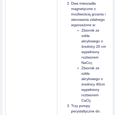
Dwa mieszadła
magnetyczne z
możliwością grzania i
sterowania zdalnego
wyposażone w:
Zbiornik ze
szkła
akrylowego o
średnicy 20 cm
wypełniony
roztworem
NaCo
3
Zbiornik ze
szkła
akrylowego o
średnicy 40cm
wypełniony
roztworem
CaCl
2
Trzy pompy
perystaltyczne do: