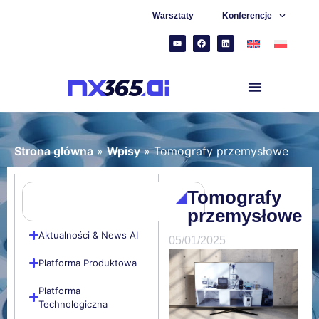
Warsztaty
Konferencje
Strona główna
»
Wpisy
»
Tomografy przemysłowe
Tomografy
przemysłowe
Aktualności & News AI
05/01/2025
Platforma Produktowa
Platforma
Technologiczna