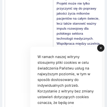
Projekt może nie tylko
przyczynić się do poprawy
jakości życia milionów
pacjentów na całym świecie,
lecz także stanowić ważny
impuls rozwojowy dla
polskiego sektora
technologii medycznych.
Współpraca między uczelnią
a przemysłem, w ramach
programu „Doktorat
W ramach naszej witryny
wdrożeniowy”, potwierdza
stosujemy pliki cookies w celu
skuteczność tego modelu
świadczenia Państwu usług na
jako narzędzia
najwyższym poziomie, w tym w
wzmacniającego
innowacyjność i
sposób dostosowany do
konkurencyjność polskiej
indywidualnych potrzeb.
nauki i gospodarki.
Korzystanie z witryny bez zmiany
ustawień dotyczących cookies
poprzedni
następny
oznacza, że będą one
ISPEM 2025
DINOv3: nowy „wzrok” dla sztucznej inteligencji — bez etykiet i z rekordową skutecznością