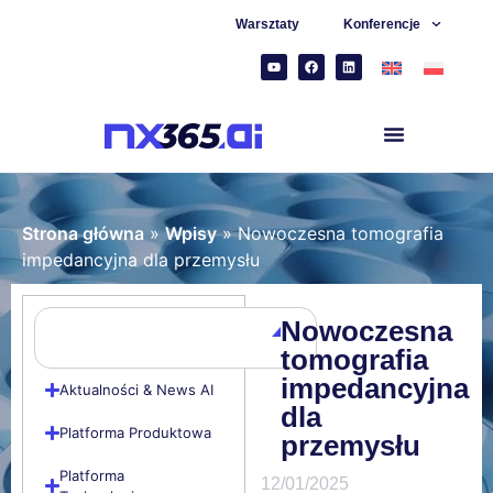
Warsztaty
Konferencje
Strona główna
»
Wpisy
»
Nowoczesna tomografia
impedancyjna dla przemysłu
Nowoczesna
tomografia
impedancyjna
Aktualności & News AI
dla
Platforma Produktowa
przemysłu
Platforma
12/01/2025