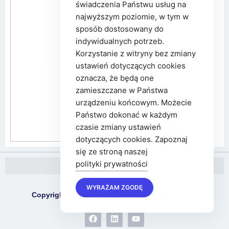
surowców sprawiają, że
świadczenia Państwu usług na
technologia ta wpisuje się w
najwyższym poziomie, w tym w
założenia Przemysłu 4.0,
sposób dostosowany do
oferując zaawansowane
indywidualnych potrzeb.
wsparcie dla procesów
Korzystanie z witryny bez zmiany
decyzyjnych i operacyjnych.
ustawień dotyczących cookies
Pełna wersja publikacji
oznacza, że będą one
dostępna jest pod adresem:
zamieszczane w Państwa
link do publikacji
urządzeniu końcowym. Możecie
Państwo dokonać w każdym
poprzedni
następny
Wykrywanie trendów i wczesne ostrzeganie
System monitorowania produkcji
czasie zmiany ustawień
dotyczących cookies. Zapoznaj
się ze stroną naszej
polityki prywatności
WYRAŻAM ZGODĘ
Copyright © 2025 NX365.AI All Rights Reserved.